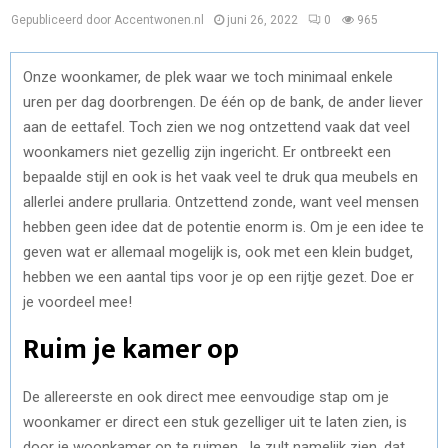
Gepubliceerd door Accentwonen.nl
juni 26, 2022
0
965
Onze woonkamer, de plek waar we toch minimaal enkele
uren per dag doorbrengen. De één op de bank, de ander liever
aan de eettafel. Toch zien we nog ontzettend vaak dat veel
woonkamers niet gezellig zijn ingericht. Er ontbreekt een
bepaalde stijl en ook is het vaak veel te druk qua meubels en
allerlei andere prullaria. Ontzettend zonde, want veel mensen
hebben geen idee dat de potentie enorm is. Om je een idee te
geven wat er allemaal mogelijk is, ook met een klein budget,
hebben we een aantal tips voor je op een rijtje gezet. Doe er
je voordeel mee!
Ruim je kamer op
De allereerste en ook direct mee eenvoudige stap om je
woonkamer er direct een stuk gezelliger uit te laten zien, is
door je woonkamer op te ruimen. Je zult namelijk zien, dat