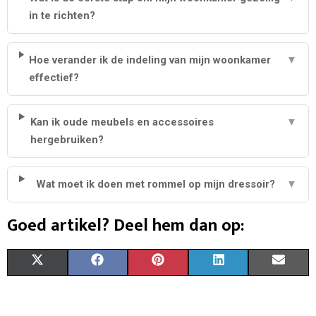
in te richten?
Hoe verander ik de indeling van mijn woonkamer
▼
effectief?
Kan ik oude meubels en accessoires
▼
hergebruiken?
Wat moet ik doen met rommel op mijn dressoir?
▼
Goed artikel? Deel hem dan op:
S
S
S
S
S
X
F
P
L
E
H
H
H
H
H
(
A
I
I
M
A
A
A
A
A
T
C
N
N
A