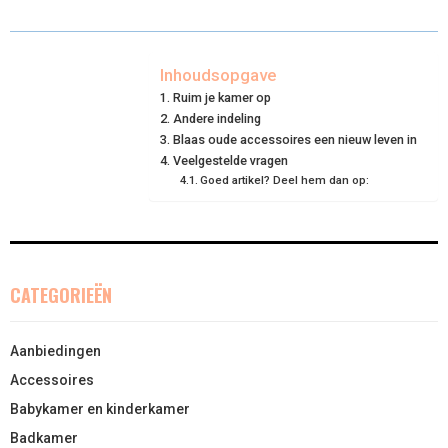
R
R
R
R
R
W
E
T
K
I
E
E
E
E
E
I
B
E
E
L
Inhoudsopgave
Ruim je kamer op
O
O
O
O
O
T
O
R
D
Andere indeling
N
N
N
N
N
T
O
Blaas oude accessoires een nieuw leven in
E
I
Veelgestelde vragen
E
K
S
N
Goed artikel? Deel hem dan op:
R
T
)
CATEGORIEËN
Aanbiedingen
Accessoires
Babykamer en kinderkamer
Badkamer