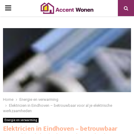
PRIMARY
MENU
Home
Energie en verwarming
Elektricien in Eindhoven – betrouwbaar voor al je elektrische
werkzaamheden
Energie en verwarming
Elektricien in Eindhoven – betrouwbaar