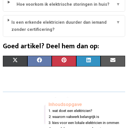
Hoe voorkom ik elektrische storingen in huis?
▼
Is een erkende elektricien duurder dan iemand
▼
zonder certificering?
Goed artikel? Deel hem dan op:
S
S
S
S
S
X
F
P
L
E
H
H
H
H
H
(
A
I
I
M
A
A
A
A
A
T
C
N
N
A
R
R
R
R
R
W
E
T
K
I
E
E
E
E
E
I
B
E
E
L
Inhoudsopgave
wat doet een elektricien?
O
O
O
O
O
T
O
R
D
waarom vakwerk belangrijk is
N
N
N
N
N
T
O
kies voor een lokale elektricien in ommen
E
I