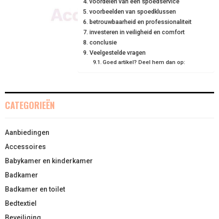
voordelen van een spoedservice
E
K
S
N
voorbeelden van spoedklussen
betrouwbaarheid en professionaliteit
R
T
investeren in veiligheid en comfort
conclusie
)
Veelgestelde vragen
Goed artikel? Deel hem dan op:
CATEGORIEËN
Aanbiedingen
Accessoires
Babykamer en kinderkamer
Badkamer
Badkamer en toilet
Bedtextiel
Beveiliging