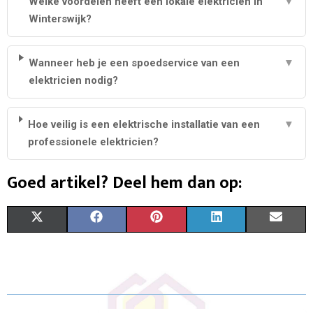
Welke voordelen heeft een lokale elektricien in
▼
Winterswijk?
Wanneer heb je een spoedservice van een
▼
elektricien nodig?
Hoe veilig is een elektrische installatie van een
▼
professionele elektricien?
Goed artikel? Deel hem dan op:
S
S
S
S
S
X
F
P
L
E
H
H
H
H
H
(
A
I
I
M
A
A
A
A
A
T
C
N
N
A
R
R
R
R
R
W
E
T
K
I