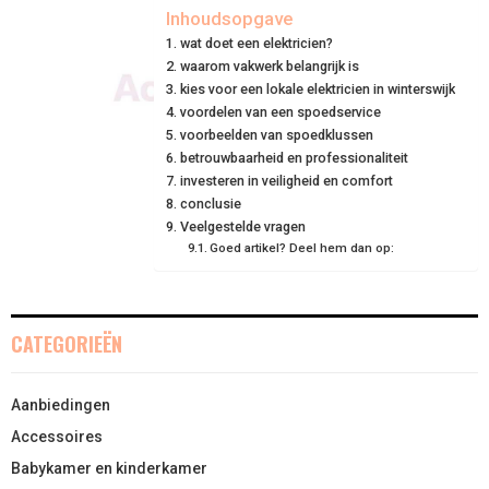
E
E
E
E
E
I
B
E
E
L
Inhoudsopgave
wat doet een elektricien?
O
O
O
O
O
T
O
R
D
waarom vakwerk belangrijk is
N
N
N
N
N
T
O
kies voor een lokale elektricien in winterswijk
E
I
voordelen van een spoedservice
E
K
S
N
voorbeelden van spoedklussen
betrouwbaarheid en professionaliteit
R
T
investeren in veiligheid en comfort
conclusie
)
Veelgestelde vragen
Goed artikel? Deel hem dan op:
CATEGORIEËN
Aanbiedingen
Accessoires
Babykamer en kinderkamer