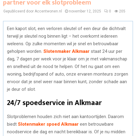
partner voor elk slotprobleem
Gepubliceerd door Accentwonen.nl
november 12, 2025
0
205
Een kapot slot, een verloren sleutel of een deur die dichtvalt
terwijl je sleutel nog binnen ligt – het overkomt iedereen
weleens. Op zulke momenten wil je snel en betrouwbaar
geholpen worden.
Slotenmaker Alkmaar
staat 24 uur per
dag, 7 dagen per week voor je klaar om je met vakmanschap
en snelheid uit de nood te helpen. Of het nu gaat om een
woning, bedrijfspand of auto, onze ervaren monteurs zorgen
ervoor dat je snel weer naar binnen kunt, zonder schade aan
je deur of slot.
24/7 spoedservice in Alkmaar
Slotproblemen houden zich niet aan kantoortijden. Daarom
biedt
Slotenmaker spoed Alkmaar
een betrouwbare
noodservice die dag en nacht bereikbaar is. Of je nu midden