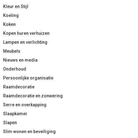
Kleur en Stijl
Koeling
Koken
Kopen huren verhuizen
Lampen en verlichting
Meubels
Nieuws en media
Onderhoud
Persoonlijke organisatie
Raamdecoratie
Raamdecoratie en zonwering
Serre en overkapping
Slaapkamer
Slapen
Slim wonen en beveiliging