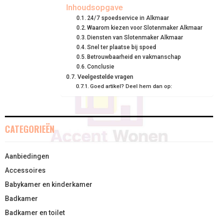
E
E
E
E
E
I
B
E
E
L
Inhoudsopgave
24/7 spoedservice in Alkmaar
O
O
O
O
O
T
O
R
D
Waarom kiezen voor Slotenmaker Alkmaar
Diensten van Slotenmaker Alkmaar
N
N
N
N
N
T
O
E
I
Snel ter plaatse bij spoed
E
K
S
N
Betrouwbaarheid en vakmanschap
Conclusie
R
T
Veelgestelde vragen
Goed artikel? Deel hem dan op:
)
CATEGORIEËN
Aanbiedingen
Accessoires
Babykamer en kinderkamer
Badkamer
Badkamer en toilet