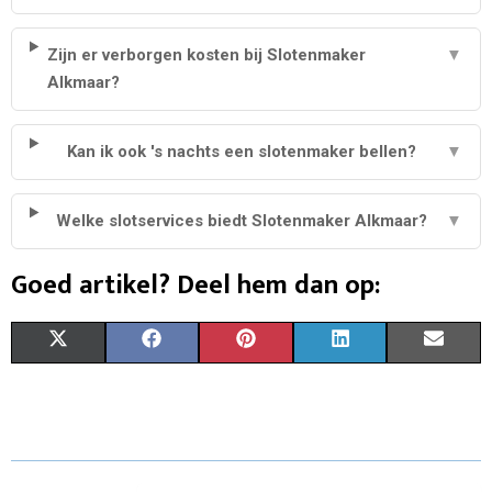
Zijn er verborgen kosten bij Slotenmaker
▼
Alkmaar?
Kan ik ook 's nachts een slotenmaker bellen?
▼
Welke slotservices biedt Slotenmaker Alkmaar?
▼
Goed artikel? Deel hem dan op:
S
S
S
S
S
X
F
P
L
E
H
H
H
H
H
(
A
I
I
M
A
A
A
A
A
T
C
N
N
A
R
R
R
R
R
W
E
T
K
I