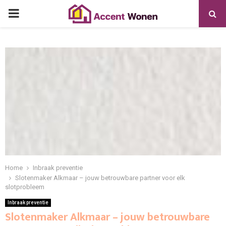
PRIMARY
MENU
Home
Inbraak preventie
Slotenmaker Alkmaar – jouw betrouwbare partner voor elk
slotprobleem
Inbraak preventie
Slotenmaker Alkmaar – jouw betrouwbare