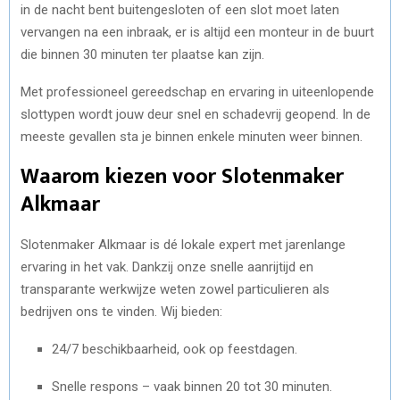
in de nacht bent buitengesloten of een slot moet laten
vervangen na een inbraak, er is altijd een monteur in de buurt
die binnen 30 minuten ter plaatse kan zijn.
Met professioneel gereedschap en ervaring in uiteenlopende
slottypen wordt jouw deur snel en schadevrij geopend. In de
meeste gevallen sta je binnen enkele minuten weer binnen.
Waarom kiezen voor Slotenmaker
Alkmaar
Slotenmaker Alkmaar is dé lokale expert met jarenlange
ervaring in het vak. Dankzij onze snelle aanrijtijd en
transparante werkwijze weten zowel particulieren als
bedrijven ons te vinden. Wij bieden:
24/7 beschikbaarheid, ook op feestdagen.
Snelle respons – vaak binnen 20 tot 30 minuten.