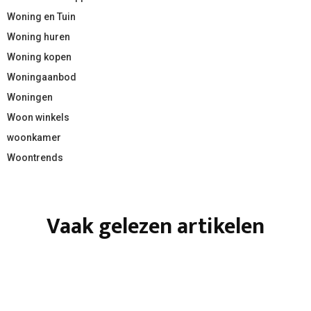
Woning en Tuin
Woning huren
Woning kopen
Woningaanbod
Woningen
Woon winkels
woonkamer
Woontrends
Vaak gelezen artikelen