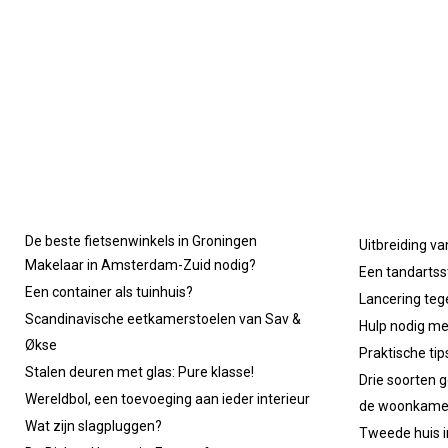
De beste fietsenwinkels in Groningen
Uitbreiding va
Makelaar in Amsterdam-Zuid nodig?
Een tandartsst
Een container als tuinhuis?
Lancering tege
Scandinavische eetkamerstoelen van Sav &
Hulp nodig m
Økse
Praktische ti
Stalen deuren met glas: Pure klasse!
Drie soorten g
Wereldbol, een toevoeging aan ieder interieur
de woonkame
Wat zijn slagpluggen?
Tweede huis in