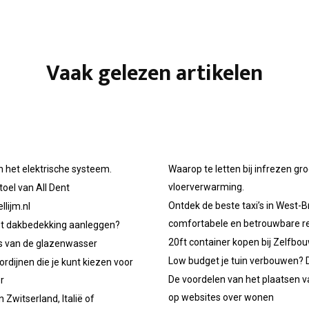
Vaak gelezen artikelen
n het elektrische systeem.
Waarop te letten bij infrezen gr
vloerverwarming.
oel van All Dent
Ontdek de beste taxi’s in West-B
llijm.nl
comfortabele en betrouwbare re
et dakbedekking aanleggen?
20ft container kopen bij Zelfbo
ps van de glazenwasser
Low budget je tuin verbouwen? D
ordijnen die je kunt kiezen voor
De voordelen van het plaatsen v
r
op websites over wonen
 Zwitserland, Italië of