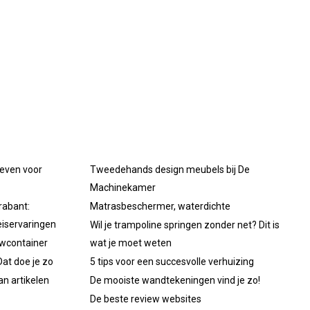
oeven voor
Tweedehands design meubels bij De
Machinekamer
rabant:
Matrasbeschermer, waterdichte
iservaringen
Wil je trampoline springen zonder net? Dit is
uwcontainer
wat je moet weten
at doe je zo
5 tips voor een succesvolle verhuizing
an artikelen
De mooiste wandtekeningen vind je zo!
De beste review websites