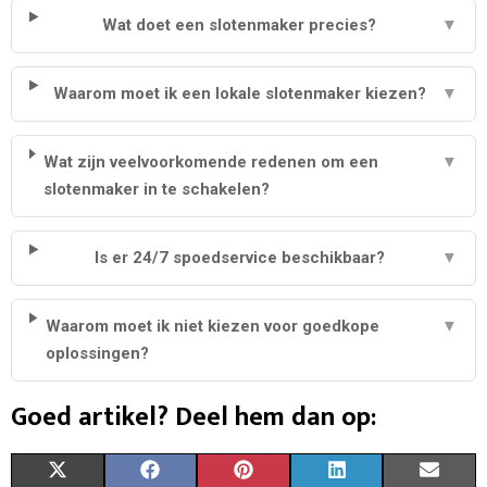
Wat doet een slotenmaker precies?
▼
Waarom moet ik een lokale slotenmaker kiezen?
▼
Wat zijn veelvoorkomende redenen om een
▼
slotenmaker in te schakelen?
Is er 24/7 spoedservice beschikbaar?
▼
Waarom moet ik niet kiezen voor goedkope
▼
oplossingen?
Goed artikel? Deel hem dan op:
S
S
S
S
S
X
F
P
L
E