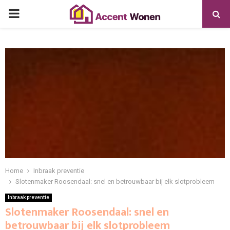
PRIMARY
MENU
Home
Inbraak preventie
Slotenmaker Roosendaal: snel en betrouwbaar bij elk slotprobleem
Inbraak preventie
Slotenmaker Roosendaal: snel en
betrouwbaar bij elk slotprobleem