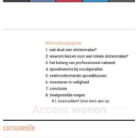
H
H
H
H
H
(
A
I
I
M
A
A
A
A
A
T
C
N
N
A
R
R
R
R
R
W
E
T
K
I
E
E
E
E
E
I
B
E
E
L
Inhoudsopgave
wat doet een slotenmaker?
O
O
O
O
O
T
O
R
D
waarom kiezen voor een lokale slotenmaker?
N
N
N
N
N
T
O
het belang van professioneel vakwerk
E
I
spoedservice bij noodgevallen
E
K
S
N
veelvoorkomende spoedklussen
investeren in veiligheid
R
T
conclusie
Veelgestelde vragen
)
Goed artikel? Deel hem dan op:
CATEGORIEËN