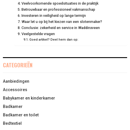
Veelvoorkomende spoedsituaties in de praktijk
E
K
S
N
Betrouwbaar en professioneel vakmanschap
Investeren in veiligheid op lange termijn
R
T
Waar let u op bij het kiezen van een slotenmaker?
Conclusie: zekerheid en service in Waddinxveen
)
Veelgestelde vragen
Goed artikel? Deel hem dan op:
CATEGORIEËN
Aanbiedingen
Accessoires
Babykamer en kinderkamer
Badkamer
Badkamer en toilet
Bedtextiel