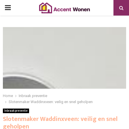
PRIMARY
MENU
Home
Inbraak preventie
Slotenmaker Waddinxveen: veilig en snel geholpen
Inbraak preventie
Slotenmaker Waddinxveen: veilig en snel
geholpen