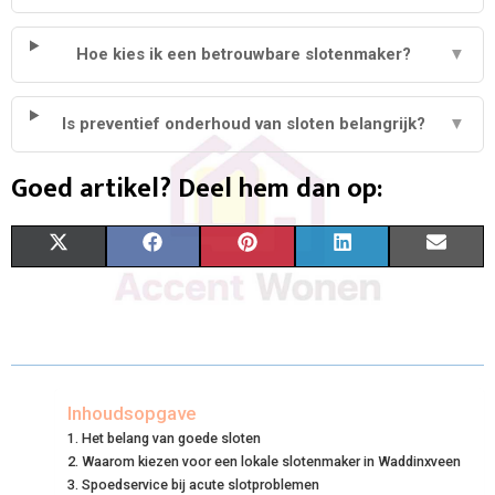
Hoe kies ik een betrouwbare slotenmaker?
▼
Is preventief onderhoud van sloten belangrijk?
▼
Goed artikel? Deel hem dan op:
S
S
S
S
S
X
F
P
L
E
H
H
H
H
H
(
A
I
I
M
A
A
A
A
A
T
C
N
N
A
R
R
R
R
R
W
E
T
K
I
E
E
E
E
E
I
B
E
E
L
Inhoudsopgave
Het belang van goede sloten
O
O
O
O
O
T
O
R
D
Waarom kiezen voor een lokale slotenmaker in Waddinxveen
N
N
N
N
N
T
Spoedservice bij acute slotproblemen
O
E
I