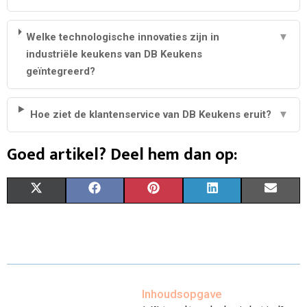
Welke technologische innovaties zijn in
▼
industriële keukens van DB Keukens
geïntegreerd?
Hoe ziet de klantenservice van DB Keukens eruit?
▼
Goed artikel? Deel hem dan op:
S
S
S
S
S
X
F
P
L
E
H
H
H
H
H
(
A
I
I
M
A
A
A
A
A
T
C
N
N
A
R
R
R
R
R
W
E
T
K
I
E
E
E
E
E
I
B
E
E
L
Inhoudsopgave