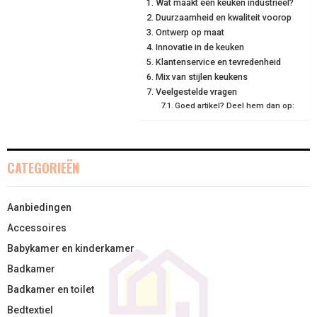
Wat maakt een keuken industrieel?
O
O
O
O
O
T
O
R
D
Duurzaamheid en kwaliteit voorop
N
N
N
N
N
T
O
Ontwerp op maat
E
I
Innovatie in de keuken
E
K
S
N
Klantenservice en tevredenheid
Mix van stijlen keukens
R
T
Veelgestelde vragen
Goed artikel? Deel hem dan op:
)
CATEGORIEËN
Aanbiedingen
Accessoires
Babykamer en kinderkamer
Badkamer
Badkamer en toilet
Bedtextiel