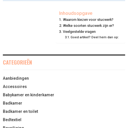
R
R
R
R
R
W
E
T
K
I
E
E
E
E
E
I
B
E
E
L
Inhoudsopgave
Waarom kiezen voor stucwerk?
O
O
O
O
O
T
O
R
D
Welke soorten stucwerk zijn er?
N
N
N
N
N
T
O
Veelgestelde vragen
E
I
Goed artikel? Deel hem dan op:
E
K
S
N
R
T
CATEGORIEËN
)
Aanbiedingen
Accessoires
Babykamer en kinderkamer
Badkamer
Badkamer en toilet
Bedtextiel
Beveiliging