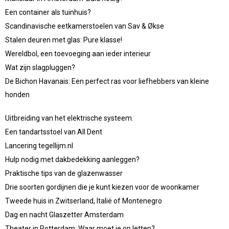
Een container als tuinhuis?
Scandinavische eetkamerstoelen van Sav & Økse
Stalen deuren met glas: Pure klasse!
Wereldbol, een toevoeging aan ieder interieur
Wat zijn slagpluggen?
De Bichon Havanais: Een perfect ras voor liefhebbers van kleine
honden
Uitbreiding van het elektrische systeem.
Een tandartsstoel van All Dent
Lancering tegellijm.nl
Hulp nodig met dakbedekking aanleggen?
Praktische tips van de glazenwasser
Drie soorten gordijnen die je kunt kiezen voor de woonkamer
Tweede huis in Zwitserland, Italië of Montenegro
Dag en nacht Glaszetter Amsterdam
Theater in Rotterdam: Waar moet je op letten?