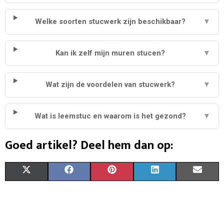
Welke soorten stucwerk zijn beschikbaar?
▼
Kan ik zelf mijn muren stucen?
▼
Wat zijn de voordelen van stucwerk?
▼
Wat is leemstuc en waarom is het gezond?
▼
Goed artikel? Deel hem dan op:
S
S
S
S
S
X
F
P
L
E
H
H
H
H
H
(
A
I
I
M
A
A
A
A
A
T
C
N
N
A