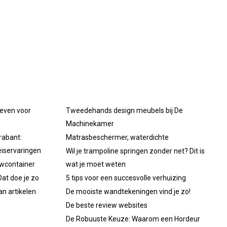
oeven voor
Tweedehands design meubels bij De
Machinekamer
rabant:
Matrasbeschermer, waterdichte
iservaringen
Wil je trampoline springen zonder net? Dit is
uwcontainer
wat je moet weten
at doe je zo
5 tips voor een succesvolle verhuizing
an artikelen
De mooiste wandtekeningen vind je zo!
De beste review websites
De Robuuste Keuze: Waarom een Hordeur