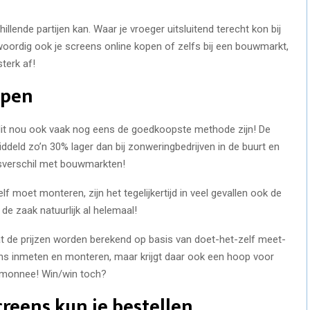
hillende partijen kan. Waar je vroeger uitsluitend terecht kon bij
nwoordig ook je screens online kopen of zelfs bij een bouwmarkt,
terk af!
open
dit nou ook vaak nog eens de goedkoopste methode zijn! De
iddeld zo’n 30% lager dan bij zonweringbedrijven in de buurt en
jsverschil met bouwmarkten!
f moet monteren, zijn het tegelijkertijd in veel gevallen ook de
 de zaak natuurlijk al helemaal!
at de prijzen worden berekend op basis van doet-het-zelf meet-
ns inmeten en monteren, maar krijgt daar ook een hoop voor
temonnee! Win/win toch?
creens kun je bestellen