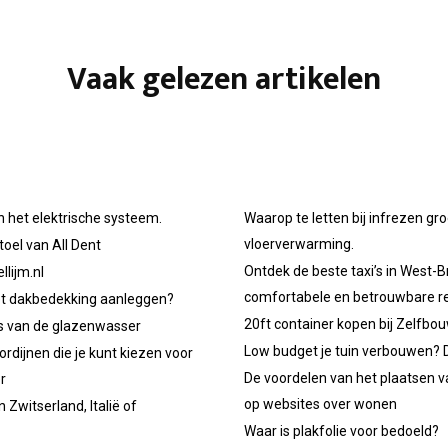
Vaak gelezen artikelen
n het elektrische systeem.
Waarop te letten bij infrezen gr
vloerverwarming.
oel van All Dent
Ontdek de beste taxi’s in West-B
llijm.nl
comfortabele en betrouwbare re
et dakbedekking aanleggen?
20ft container kopen bij Zelfbo
ps van de glazenwasser
Low budget je tuin verbouwen? D
ordijnen die je kunt kiezen voor
De voordelen van het plaatsen v
r
op websites over wonen
 Zwitserland, Italië of
Waar is plakfolie voor bedoeld?