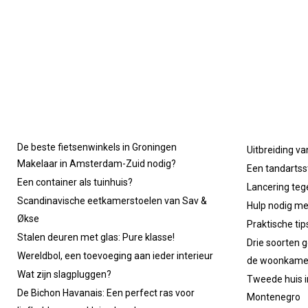
De beste fietsenwinkels in Groningen
Uitbreiding va
Makelaar in Amsterdam-Zuid nodig?
Een tandartsst
Een container als tuinhuis?
Lancering tege
Scandinavische eetkamerstoelen van Sav &
Hulp nodig m
Økse
Praktische ti
Stalen deuren met glas: Pure klasse!
Drie soorten g
Wereldbol, een toevoeging aan ieder interieur
de woonkame
Wat zijn slagpluggen?
Tweede huis in
De Bichon Havanais: Een perfect ras voor
Montenegro