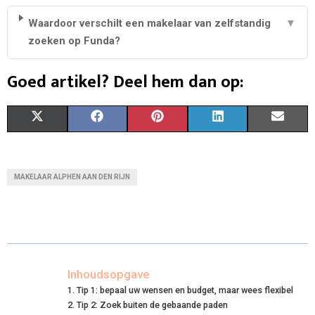
Waardoor verschilt een makelaar van zelfstandig
▼
zoeken op Funda?
Goed artikel? Deel hem dan op:
S
S
S
S
S
X
F
P
L
E
H
H
H
H
H
(
A
I
I
M
A
A
A
A
A
T
C
N
N
A
MAKELAAR ALPHEN AAN DEN RIJN
R
R
R
R
R
W
E
T
K
I
E
E
E
E
E
I
B
E
E
L
O
O
O
O
O
T
O
R
D
N
N
N
N
N
T
O
E
I
Inhoudsopgave
Tip 1: bepaal uw wensen en budget, maar wees flexibel
E
K
S
N
Tip 2: Zoek buiten de gebaande paden