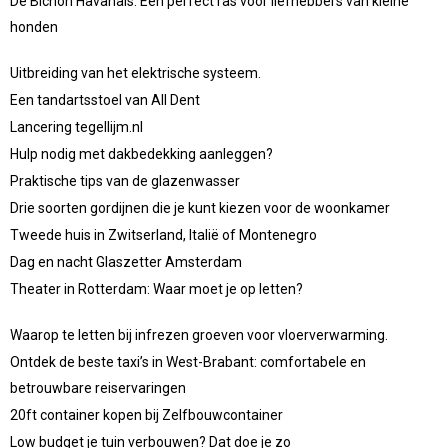
De Bichon Havanais: Een perfect ras voor liefhebbers van kleine
honden
Uitbreiding van het elektrische systeem.
Een tandartsstoel van All Dent
Lancering tegellijm.nl
Hulp nodig met dakbedekking aanleggen?
Praktische tips van de glazenwasser
Drie soorten gordijnen die je kunt kiezen voor de woonkamer
Tweede huis in Zwitserland, Italië of Montenegro
Dag en nacht Glaszetter Amsterdam
Theater in Rotterdam: Waar moet je op letten?
Waarop te letten bij infrezen groeven voor vloerverwarming.
Ontdek de beste taxi’s in West-Brabant: comfortabele en
betrouwbare reiservaringen
20ft container kopen bij Zelfbouwcontainer
Low budget je tuin verbouwen? Dat doe je zo