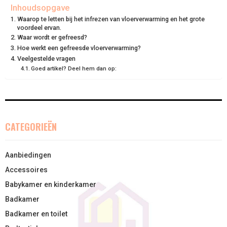
N
N
N
N
N
T
O
E
I
Inhoudsopgave
Waarop te letten bij het infrezen van vloerverwarming en het grote
E
K
S
N
voordeel ervan.
Waar wordt er gefreesd?
R
T
Hoe werkt een gefreesde vloerverwarming?
Veelgestelde vragen
)
Goed artikel? Deel hem dan op:
CATEGORIEËN
Aanbiedingen
Accessoires
Babykamer en kinderkamer
Badkamer
Badkamer en toilet