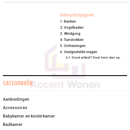
R
R
R
R
R
W
E
T
K
I
E
E
E
E
E
I
B
E
E
L
Inhoudsopgave
Banken
O
O
O
O
O
T
O
R
D
Vogelbaden
N
N
N
N
N
T
O
Windgong
E
I
Tuinstokken
E
K
S
N
Omheiningen
Veelgestelde vragen
R
T
Goed artikel? Deel hem dan op:
)
CATEGORIEËN
Aanbiedingen
Accessoires
Babykamer en kinderkamer
Badkamer