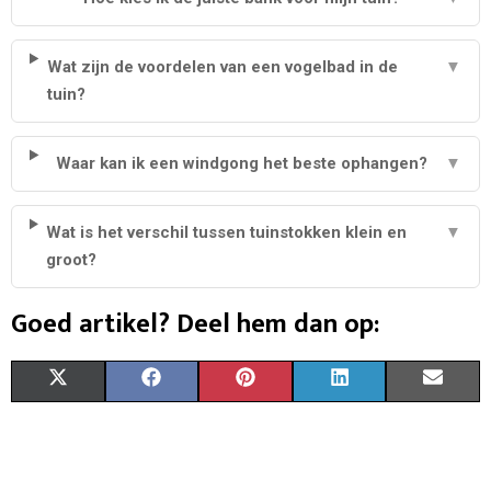
Wat zijn de voordelen van een vogelbad in de
▼
tuin?
Waar kan ik een windgong het beste ophangen?
▼
Wat is het verschil tussen tuinstokken klein en
▼
groot?
Goed artikel? Deel hem dan op:
S
S
S
S
S
X
F
P
L
E
H
H
H
H
H
(
A
I
I
M
A
A
A
A
A
T
C
N
N
A