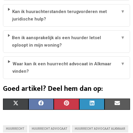
Kan ik huurachterstanden terugvorderen met
▼
juridische hulp?
Ben ik aansprakelijk als een huurder letsel
▼
oploopt in mijn woning?
Waar kan ik een huurrecht advocaat in Alkmaar
▼
vinden?
Goed artikel? Deel hem dan op:
S
S
S
S
S
X
F
P
L
E
H
H
H
H
H
(
A
I
I
M
A
A
A
A
A
T
C
N
N
A
HUURRECHT
HUURRECHT ADVOCAAT
HUURRECHT ADVOCAAT ALKMAAR