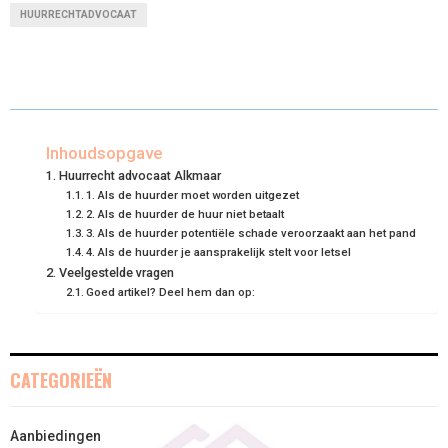
R
R
R
R
R
W
E
T
K
I
HUURRECHTADVOCAAT
E
E
E
E
E
I
B
E
E
L
O
O
O
O
O
T
O
R
D
N
N
N
N
N
T
O
E
I
Inhoudsopgave
E
K
S
N
Huurrecht advocaat Alkmaar
R
T
1. Als de huurder moet worden uitgezet
2. Als de huurder de huur niet betaalt
)
3. Als de huurder potentiële schade veroorzaakt aan het pand
4. Als de huurder je aansprakelijk stelt voor letsel
Veelgestelde vragen
Goed artikel? Deel hem dan op:
CATEGORIEËN
Aanbiedingen