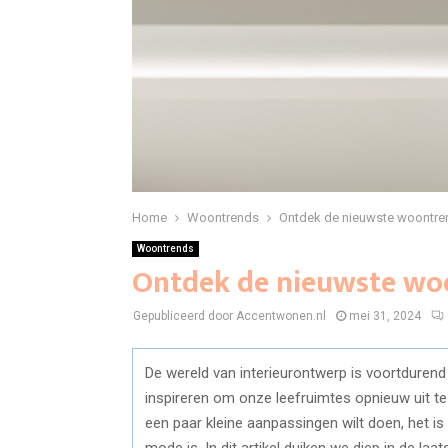
Home
Woontrends
Ontdek de nieuwste woontre
Woontrends
Ontdek de nieuwste wo
Gepubliceerd door Accentwonen.nl
mei 31, 2024
De wereld van interieurontwerp is voortdurend
inspireren om onze leefruimtes opnieuw uit t
een paar kleine aanpassingen wilt doen, het i
mode is. In dit artikel duiken we diep in de laat