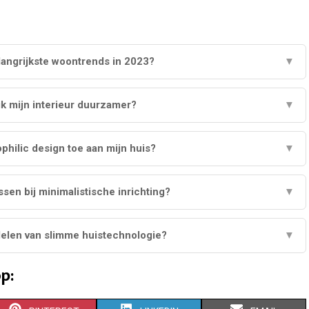
langrijkste woontrends in 2023?
▼
k mijn interieur duurzamer?
▼
ophilic design toe aan mijn huis?
▼
sen bij minimalistische inrichting?
▼
delen van slimme huistechnologie?
▼
p: