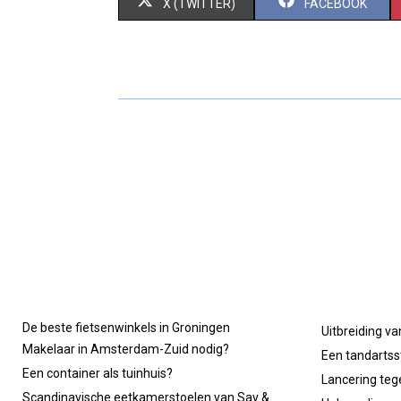
S
S
X (TWITTER)
FACEBOOK
H
H
A
A
R
R
E
E
O
O
N
N
De beste fietsenwinkels in Groningen
Uitbreiding va
Makelaar in Amsterdam-Zuid nodig?
Een tandartsst
Een container als tuinhuis?
Lancering tege
Scandinavische eetkamerstoelen van Sav &