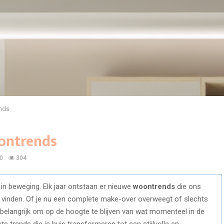
nds
ontrends
0
304
 in beweging. Elk jaar ontstaan er nieuwe
woontrends
die ons
e vinden. Of je nu een complete make-over overweegt of slechts
s belangrijk om op de hoogte te blijven van wat momenteel in de
ste trends die je huis transformeren tot een stijlvolle en