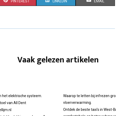
S
S
S
PINTEREST
LINKEDIN
EMAIL
H
H
H
A
A
A
R
R
R
E
E
E
O
O
O
Vaak gelezen artikelen
N
N
N
n het elektrische systeem.
Waarop te letten bij infrezen gr
vloerverwarming.
oel van All Dent
Ontdek de beste taxi’s in West-B
llijm.nl