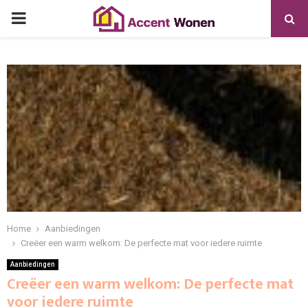
PRIMARY
MENU
Home
Aanbiedingen
Creëer een warm welkom: De perfecte mat voor iedere ruimte
Aanbiedingen
Creëer een warm welkom: De perfecte mat
voor iedere ruimte