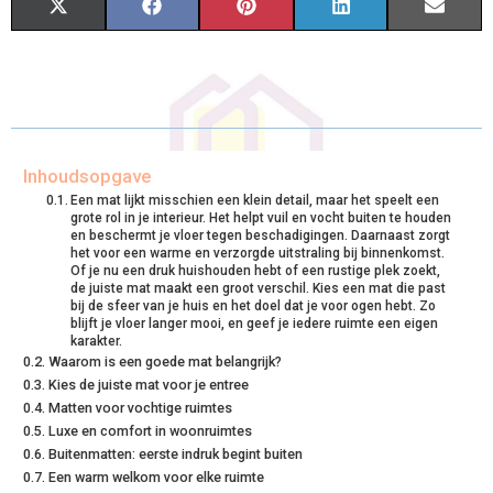
S
S
S
S
S
X
F
P
L
E
H
H
H
H
H
(
A
I
I
M
A
A
A
A
A
T
C
N
N
A
R
R
R
R
R
W
E
T
K
I
E
E
E
E
E
I
B
E
E
L
Inhoudsopgave
Een mat lijkt misschien een klein detail, maar het speelt een
O
O
O
O
O
T
O
R
D
grote rol in je interieur. Het helpt vuil en vocht buiten te houden
en beschermt je vloer tegen beschadigingen. Daarnaast zorgt
N
N
N
N
N
T
O
E
I
het voor een warme en verzorgde uitstraling bij binnenkomst.
Of je nu een druk huishouden hebt of een rustige plek zoekt,
E
K
S
N
de juiste mat maakt een groot verschil. Kies een mat die past
bij de sfeer van je huis en het doel dat je voor ogen hebt. Zo
blijft je vloer langer mooi, en geef je iedere ruimte een eigen
R
T
karakter.
Waarom is een goede mat belangrijk?
)
Kies de juiste mat voor je entree
Matten voor vochtige ruimtes
Luxe en comfort in woonruimtes
Buitenmatten: eerste indruk begint buiten
Een warm welkom voor elke ruimte