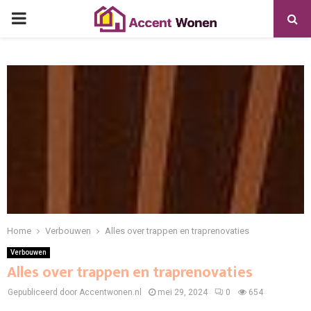
PRIMARY
MENU
Home
Verbouwen
Alles over trappen en traprenovaties
Verbouwen
Alles over trappen en traprenovaties
Gepubliceerd door Accentwonen.nl
mei 29, 2024
0
654