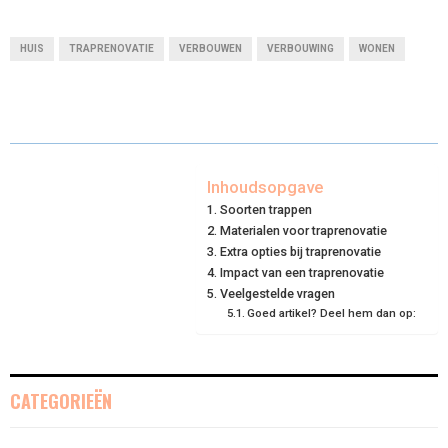
H
H
H
H
H
(
A
I
I
M
A
A
A
A
A
T
C
N
N
A
HUIS
TRAPRENOVATIE
VERBOUWEN
VERBOUWING
WONEN
R
R
R
R
R
W
E
T
K
I
E
E
E
E
E
I
B
E
E
L
O
O
O
O
O
T
O
R
D
N
N
N
N
N
T
O
E
I
Inhoudsopgave
Soorten trappen
E
K
S
N
Materialen voor traprenovatie
Extra opties bij traprenovatie
R
T
Impact van een traprenovatie
)
Veelgestelde vragen
Goed artikel? Deel hem dan op:
CATEGORIEËN