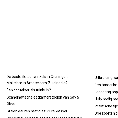
De beste fietsenwinkels in Groningen
Uitbreiding va
Makelaar in Amsterdam-Zuid nodig?
Een tandartsst
Een container als tuinhuis?
Lancering tege
Scandinavische eetkamerstoelen van Sav &
Hulp nodig m
Økse
Praktische ti
Stalen deuren met glas: Pure klasse!
Drie soorten g