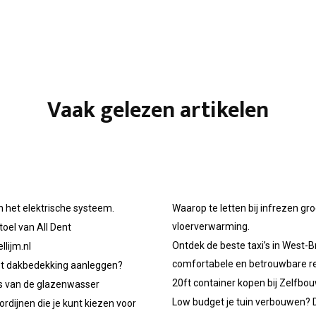
Vaak gelezen artikelen
n het elektrische systeem.
Waarop te letten bij infrezen gr
vloerverwarming.
oel van All Dent
Ontdek de beste taxi’s in West-B
llijm.nl
comfortabele en betrouwbare re
et dakbedekking aanleggen?
20ft container kopen bij Zelfbo
ps van de glazenwasser
Low budget je tuin verbouwen? D
ordijnen die je kunt kiezen voor