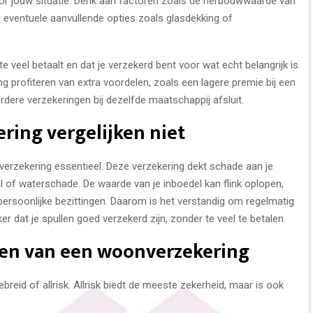
 voor jouw situatie. Denk aan factoren zoals de herbouwwaarde van
en eventuele aanvullende opties zoals glasdekking of
te veel betaalt en dat je verzekerd bent voor wat echt belangrijk is.
g profiteren van extra voordelen, zoals een lagere premie bij een
dere verzekeringen bij dezelfde maatschappij afsluit.
ring vergelijken niet
verzekering essentieel. Deze verzekering dekt schade aan je
al of waterschade. De waarde van je inboedel kan flink oplopen,
n persoonlijke bezittingen. Daarom is het verstandig om regelmatig
er dat je spullen goed verzekerd zijn, zonder te veel te betalen.
ezen van een woonverzekering
ebreid of allrisk. Allrisk biedt de meeste zekerheid, maar is ook