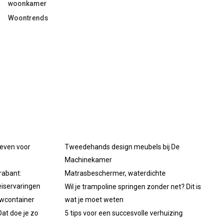
woonkamer
Woontrends
oeven voor
Tweedehands design meubels bij De
Machinekamer
rabant:
Matrasbeschermer, waterdichte
iservaringen
Wil je trampoline springen zonder net? Dit is
uwcontainer
wat je moet weten
at doe je zo
5 tips voor een succesvolle verhuizing