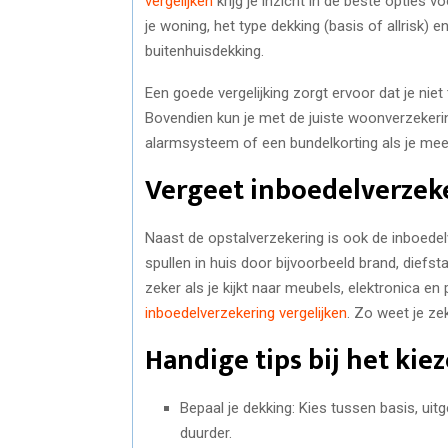
vergelijken
krijg je inzicht in de beste opties
je woning, het type dekking (basis of allrisk) 
buitenhuisdekking.
Een goede vergelijking zorgt ervoor dat je niet 
Bovendien kun je met de juiste woonverzekerin
alarmsysteem of een bundelkorting als je meer
Vergeet inboedelverzeke
Naast de opstalverzekering is ook de inboedel
spullen in huis door bijvoorbeeld brand, diefst
zeker als je kijkt naar meubels, elektronica e
inboedelverzekering vergelijken
. Zo weet je zek
Handige tips bij het ki
Bepaal je dekking: Kies tussen basis, uitg
duurder.