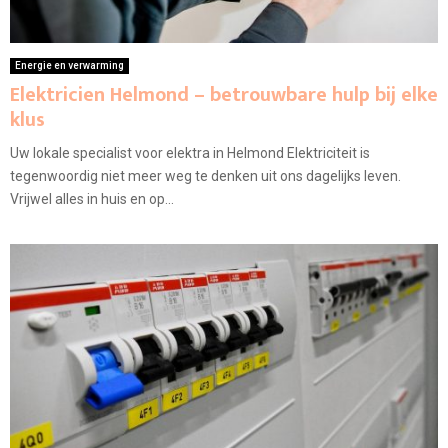
Energie en verwarming
Elektricien Helmond – betrouwbare hulp bij elke
klus
Uw lokale specialist voor elektra in Helmond Elektriciteit is
tegenwoordig niet meer weg te denken uit ons dagelijks leven.
Vrijwel alles in huis en op...