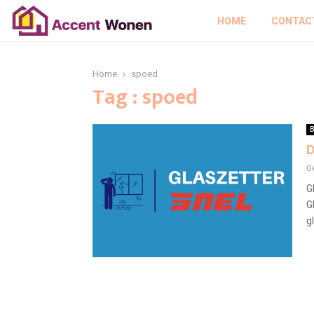
HOME
CONTAC
Home
spoed
Tag : spoed
B
D
G
G
G
g