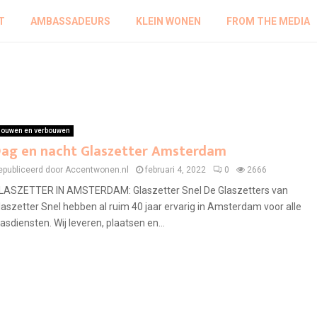
T
AMBASSADEURS
KLEIN WONEN
FROM THE MEDIA
ouwen en verbouwen
ag en nacht Glaszetter Amsterdam
epubliceerd door Accentwonen.nl
februari 4, 2022
0
2666
LASZETTER IN AMSTERDAM: Glaszetter Snel De Glaszetters van
laszetter Snel hebben al ruim 40 jaar ervarig in Amsterdam voor alle
lasdiensten. Wij leveren, plaatsen en...