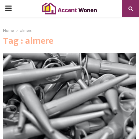
PRIMARY
MENU
Home
almere
Tag : almere