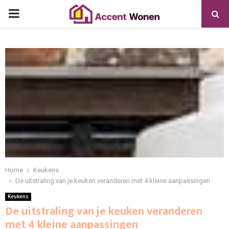
PRIMARY
MENU
Home
Keukens
De uitstraling van je keuken veranderen met 4 kleine aanpassingen
Keukens
De uitstraling van je keuken veranderen
met 4 kleine aanpassingen