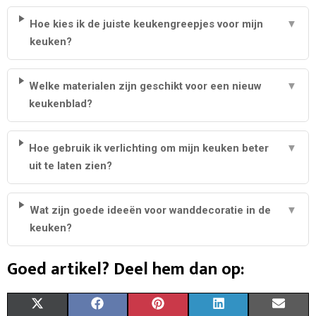
Hoe kies ik de juiste keukengreepjes voor mijn
▼
keuken?
Welke materialen zijn geschikt voor een nieuw
▼
keukenblad?
Hoe gebruik ik verlichting om mijn keuken beter
▼
uit te laten zien?
Wat zijn goede ideeën voor wanddecoratie in de
▼
keuken?
Goed artikel? Deel hem dan op:
S
S
S
S
S
X
F
P
L
E