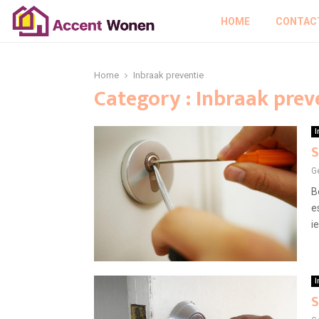
HOME
CONTAC
Home
Inbraak preventie
Category : Inbraak prev
I
S
G
B
e
i
I
S