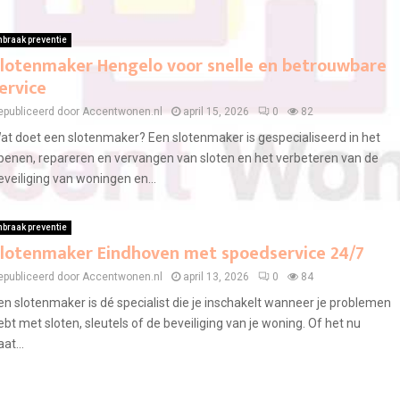
nbraak preventie
lotenmaker Hengelo voor snelle en betrouwbare
ervice
epubliceerd door Accentwonen.nl
april 15, 2026
0
82
at doet een slotenmaker? Een slotenmaker is gespecialiseerd in het
penen, repareren en vervangen van sloten en het verbeteren van de
eveiliging van woningen en...
nbraak preventie
lotenmaker Eindhoven met spoedservice 24/7
epubliceerd door Accentwonen.nl
april 13, 2026
0
84
en slotenmaker is dé specialist die je inschakelt wanneer je problemen
ebt met sloten, sleutels of de beveiliging van je woning. Of het nu
at...