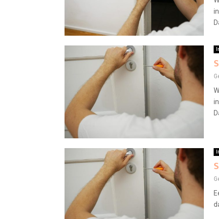
W
i
D
I
S
G
W
i
D
I
S
G
E
d