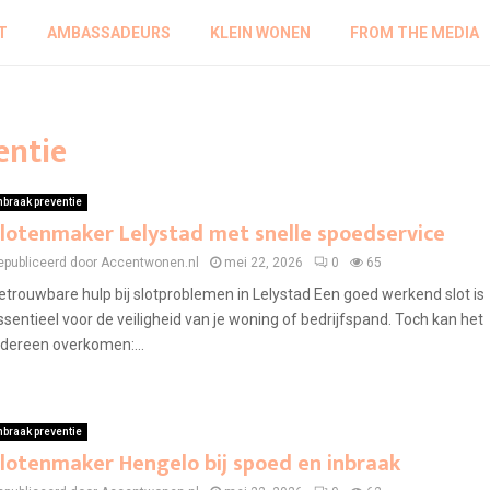
T
AMBASSADEURS
KLEIN WONEN
FROM THE MEDIA
entie
nbraak preventie
lotenmaker Lelystad met snelle spoedservice
epubliceerd door Accentwonen.nl
mei 22, 2026
0
65
etrouwbare hulp bij slotproblemen in Lelystad Een goed werkend slot is
ssentieel voor de veiligheid van je woning of bedrijfspand. Toch kan het
edereen overkomen:...
nbraak preventie
lotenmaker Hengelo bij spoed en inbraak