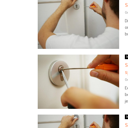
S
G
D
o
b
I
S
s
G
E
b
je
I
S