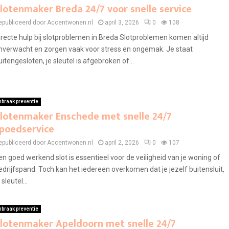
lotenmaker Breda 24/7 voor snelle service
epubliceerd door Accentwonen.nl
april 3, 2026
0
108
irecte hulp bij slotproblemen in Breda Slotproblemen komen altijd
nverwacht en zorgen vaak voor stress en ongemak. Je staat
uitengesloten, je sleutel is afgebroken of...
nbraak preventie
lotenmaker Enschede met snelle 24/7
poedservice
epubliceerd door Accentwonen.nl
april 2, 2026
0
107
en goed werkend slot is essentieel voor de veiligheid van je woning of
edrijfspand. Toch kan het iedereen overkomen dat je jezelf buitensluit,
 sleutel...
nbraak preventie
lotenmaker Apeldoorn met snelle 24/7