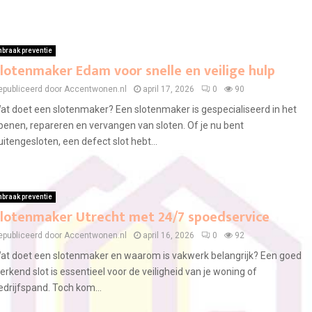
nbraak preventie
lotenmaker Edam voor snelle en veilige hulp
epubliceerd door Accentwonen.nl
april 17, 2026
0
90
at doet een slotenmaker? Een slotenmaker is gespecialiseerd in het
penen, repareren en vervangen van sloten. Of je nu bent
uitengesloten, een defect slot hebt...
nbraak preventie
lotenmaker Utrecht met 24/7 spoedservice
epubliceerd door Accentwonen.nl
april 16, 2026
0
92
at doet een slotenmaker en waarom is vakwerk belangrijk? Een goed
erkend slot is essentieel voor de veiligheid van je woning of
edrijfspand. Toch kom...