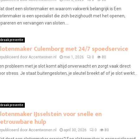
at doet een slotenmaker en waarom vakwerk belangrijk is Een
lotenmaker is een specialist die zich bezighoudt met het openen,
epareren en vervangen van sloten....
nbraak preventie
lotenmaker Culemborg met 24/7 spoedservice
epubliceerd door Accentwonen.nl
mei 1, 2026
0
80
en probleem met je slot komt altijd onverwacht en zorgt vaak direct
oor stress. Je staat buitengesloten, je sleutel breekt af of je slot werkt...
nbraak preventie
lotenmaker IJsselstein voor snelle en
etrouwbare hulp
epubliceerd door Accentwonen.nl
april 30, 2026
0
80