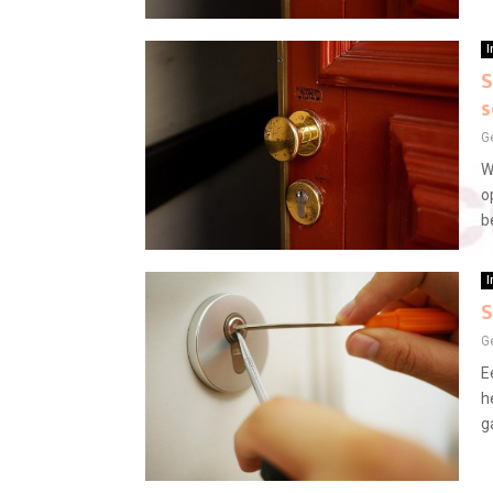
I
S
s
G
W
o
b
I
S
G
E
h
ga