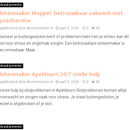
nbraak preventie
lotenmaker Meppel: betrouwbaar vakwerk met
poedservice
epubliceerd door Accentwonen.nl
april 9, 2026
0
90
anneer je buitengesloten bent of problemen hebt met je sloten, kan dit
nel voor stress en ongemak zorgen. Een betrouwbare slotenmaker is
an onmisbaar. Maar...
nbraak preventie
lotenmaker Apeldoorn 24/7 snelle hulp
epubliceerd door Accentwonen.nl
april 3, 2026
0
96
irecte hulp bij slotproblemen in Apeldoorn Slotproblemen komen altijd
nverwacht en zorgen vaak voor stress. Je staat buitengesloten, je
leutel is afgebroken of je slot...
nbraak preventie