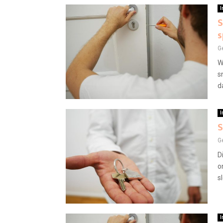
I
S
s
G
W
s
d
I
S
G
D
o
s
I