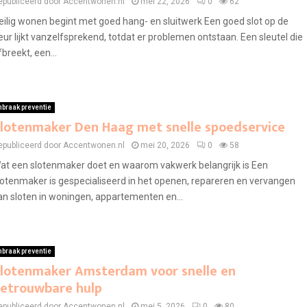
epubliceerd door Accentwonen.nl
mei 22, 2026
0
62
eilig wonen begint met goed hang- en sluitwerk Een goed slot op de
eur lijkt vanzelfsprekend, totdat er problemen ontstaan. Een sleutel die
fbreekt, een...
nbraak preventie
lotenmaker Den Haag met snelle spoedservice
epubliceerd door Accentwonen.nl
mei 20, 2026
0
58
at een slotenmaker doet en waarom vakwerk belangrijk is Een
lotenmaker is gespecialiseerd in het openen, repareren en vervangen
an sloten in woningen, appartementen en...
nbraak preventie
lotenmaker Amsterdam voor snelle en
etrouwbare hulp
epubliceerd door Accentwonen.nl
mei 5, 2026
0
80