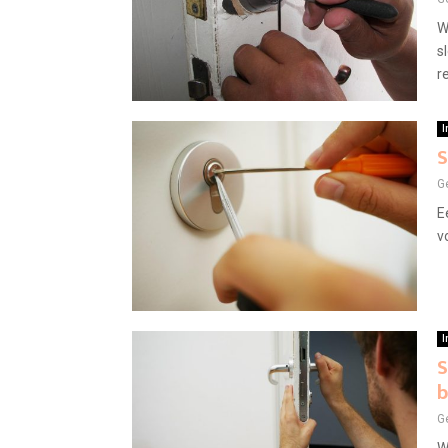
W
s
r
I
S
G
E
v
I
S
b
G