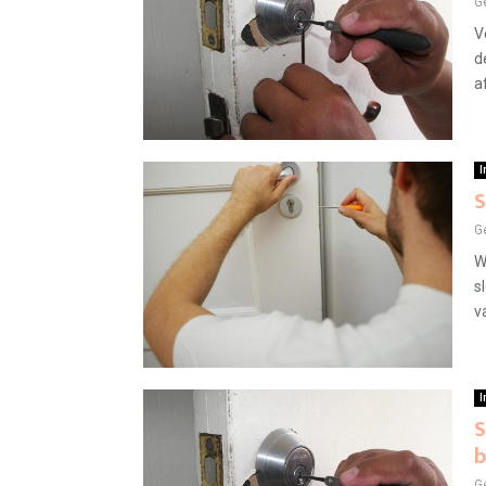
G
V
d
a
I
S
G
W
s
v
I
S
b
G