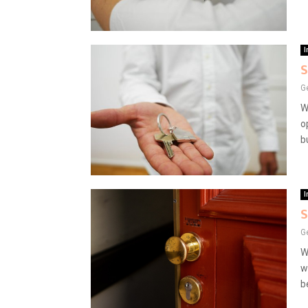
I
S
G
W
o
b
I
S
G
W
w
b