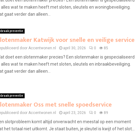
at doet een slotenmaker precies? Een slotenmaker is gespecialiseerd
n alles wat te maken heeft met sloten, sleutels en woningbeveiliging.
at gaat verder dan alleen...
nbraak preventie
lotenmaker Katwijk voor snelle en veilige service
epubliceerd door Accentwonen.nl
april 30, 2026
0
85
at doet een slotenmaker precies? Een slotenmaker is gespecialiseerd
n alles wat te maken heeft met sloten, sleutels en inbraakbeveiliging.
at gaat verder dan alleen...
nbraak preventie
lotenmaker Oss met snelle spoedservice
epubliceerd door Accentwonen.nl
april 23, 2026
0
89
en slotprobleem komt altijd onverwacht en meestal op een moment
at het totaal niet uitkomt. Je staat buiten, je sleutel is kwijt of het slot...